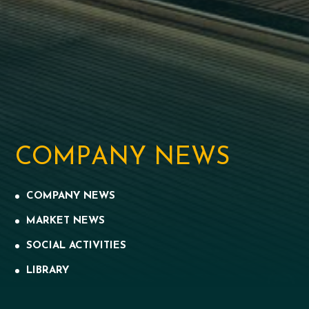
C
O
M
P
A
N
Y
N
E
W
S
COMPANY NEWS
MARKET NEWS
SOCIAL ACTIVITIES
LIBRARY