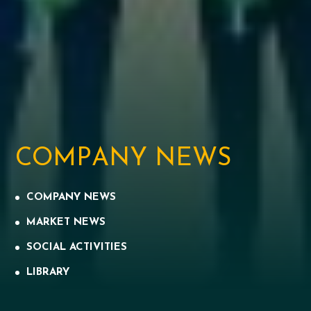
C
O
M
P
A
N
Y
N
E
W
S
COMPANY NEWS
MARKET NEWS
SOCIAL ACTIVITIES
LIBRARY