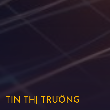
T
I
N
T
H
Ị
T
R
Ư
Ờ
N
G