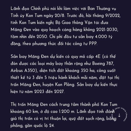
Lãnh đạo Chính phủ nói khi làm việc với Ban Thường vụ
Tỉnh ủy Kon Tum ngày 20/8. Trước đó, hồi tháng 9/2022,
tỉnh Kon Tum kiến nghị Bộ Giao thông Vận tải đưa
Măng Đen vào quy hoạch cảng hàng không 2021-2030,
tầm nhìn đến 2050. Chi phí đầu tư sân bay 4.000 tỷ
đồng, theo phương thức đối tác công tư PPP.
Sân bay Măng Đen dự kiến có quy mô cấp 4E (có thể
đón được các loại máy bay thân rộng như Boeing 787,
Airbus A350), diện tích đất khoảng 350 ha, công suất
thiết kế từ 3 đến 5 triệu hành khách mỗi năm, đặt tại thị
trấn Măng Đen, huyện Kon Plông. Sân bay dự kiến thực
hiện từ năm 2023 đến 2027.
Thị trấn Măng Đen cách trung tâm thành phố Kon Tum
khoảng 60 km, ở độ cao 1.200 m. Lãnh đạo tỉnh đánh
giá thị trấn có vị trí thuận lợi, quỹ đất sạch rộng, bằng
phẳng, gần quốc lộ 24.